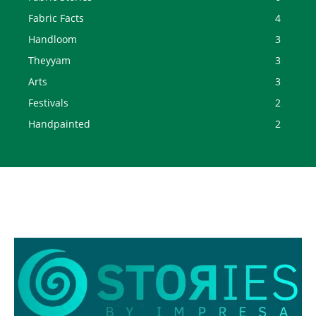
Fabric Facts
4
Handloom
3
Theyyam
3
Arts
3
Festivals
2
Handpainted
2