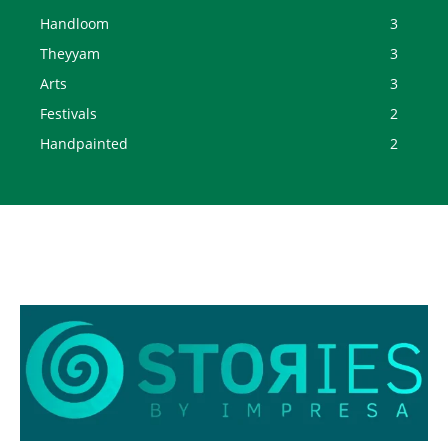
Handloom
3
Theyyam
3
Arts
3
Festivals
2
Handpainted
2