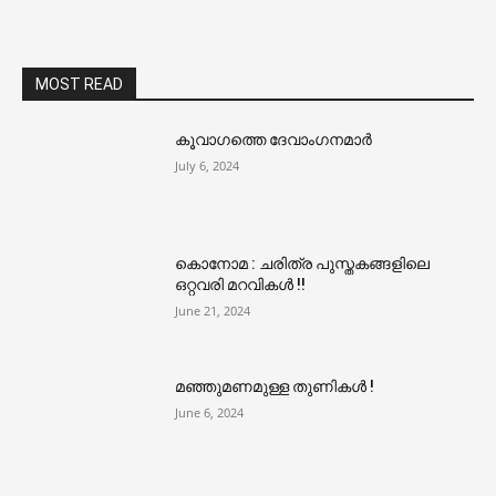
MOST READ
കൂവാഗത്തെ ദേവാംഗനമാർ
July 6, 2024
കൊനോമ : ചരിത്ര പുസ്തകങ്ങളിലെ
ഒറ്റവരി മറവികൾ !!
June 21, 2024
മഞ്ഞുമണമുള്ള തുണികൾ !
June 6, 2024